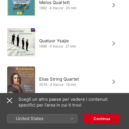
Melos Quartett
1982 · 4 tracce · 20 min
Quatuor Ysaÿe
1996 · 4 tracce · 21 min
Elias String Quartet
2016 · 4 tracce · 19 min
Scegli un altro paese per vedere i contenuti
specifici per l’area in cui ti trovi
Henschel Quartet
United States
Continua
2004 · 4 tracce · 20 min