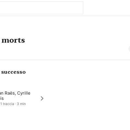
s morts
i successo
an Raës, Cyrille
is
1 traccia · 3 min