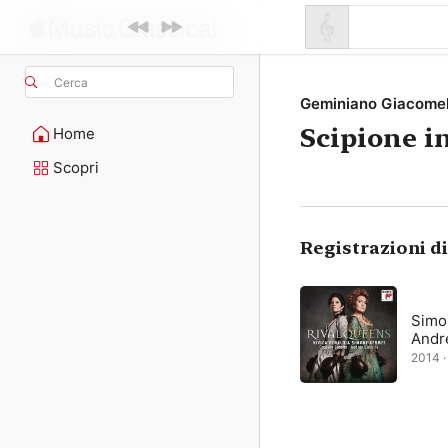
Cerca
Geminiano Giacomel
Scipione i
Home
Scopri
Registrazioni d
Simo
Andr
2014 · 