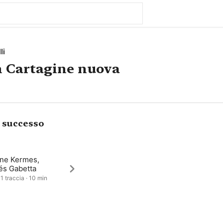
li
n Cartagine nuova
i successo
ne Kermes,
és Gabetta
1 traccia · 10 min