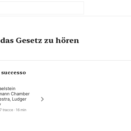
t das Gesetz zu hören
i successo
aelstein
mann Chamber
estra, Ludger
y
 7 tracce · 16 min