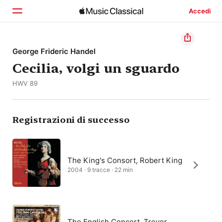
Accedi
Home
George Frideric Handel
Cecilia, volgi un sguardo
Scopri
HWV 89
Cerca
Registrazioni di successo
The King's Consort, Robert King
2004 · 9 tracce · 22 min
The English Concert, Trevor