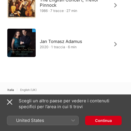
Pinnock
1986 · 7 tracce · 27 min
Jan Tomasz Adamus
2020 · 1 traccia · 6 min
Italia
English (UK)
Scegli un altro paese per vedere i contenuti
Copyright © 2026
Apple Inc.
Tutti i diritti riservati.
specifici per l’area in cui ti trovi
Condizioni dei servizi internet
Apple Music e privacy
Avviso sui cookie
Supporto
Feedback
United States
Continua