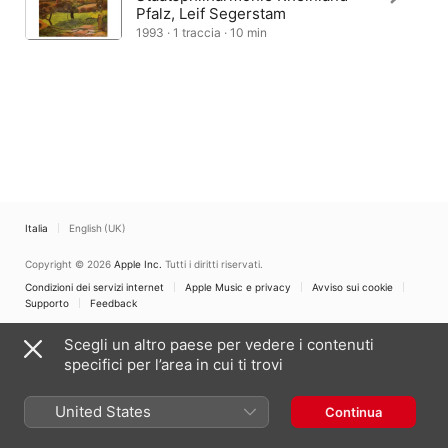
Pfalz, Leif Segerstam
1993 · 1 traccia · 10 min
Italia
English (UK)
Copyright © 2026
Apple Inc.
Tutti i diritti riservati.
Condizioni dei servizi internet
Apple Music e privacy
Avviso sui cookie
Supporto
Feedback
Scegli un altro paese per vedere i contenuti
specifici per l’area in cui ti trovi
United States
Continua