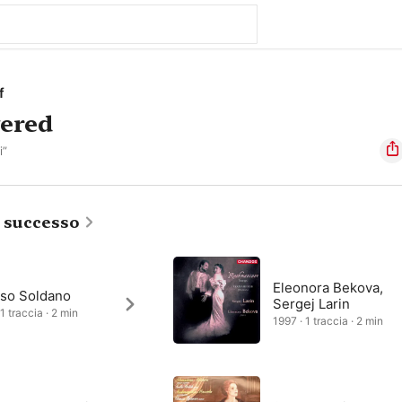
f
ered
i”
i successo
Eleonora Bekova,
nso Soldano
Sergej Larin
1 traccia · 2 min
1997 · 1 traccia · 2 min