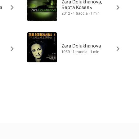
Zara Dolukhanova,
a
Берта Козель
2012 · 1 traccia · 1 min
Zara Dolukhanova
1959 · 1 traccia · 1 min