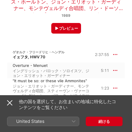
ス・ホールトン
、
ジョン・エリオット・ガーディ
ナー
、
モンテヴェルディ合唱団
、
リン・ドーソ
ン
、
アンネ・ゾフィー・フォン・オッター
、
マイ
1989
ケル・チャンス
、
ナイジェル・ロブソン
、
スティ
ーヴン・ヴァーコー
プレビュー
ゲオルク・フリードリヒ・ヘンデル
2:37:55
イェフタ, HWV 70
Overture - Menuet
5:11
イングリッシュ・バロック・ソロイスツ
、
ジ
ョン・エリオット・ガーディナー
"It must be so: or these vile Ammonites"
ジョン・エリオット・ガーディナー
、
モンテ
1:23
ヴェルディ合唱団
、
スティーヴン・ヴァーコ
ー
、
イングリッシュ・バロック・ソロイスツ
"Pour forth no more unheeded pray'rs"
他の国を選択して、お住まいの地域に特化したコ
スティーヴン・ヴァーコー
、
モンテヴェルデ
ンテンツをご覧ください
2:51
ィ合唱団
、
ジョン・エリオット・ガーディナ
ー
、
イングリッシュ・バロック・ソロイスツ
"No more to Ammon's god and king"
United States
続ける
イングリッシュ・バロック・ソロイスツ
、
ジ
2:54
ョン・エリオット・ガーディナー
、
モンテヴ