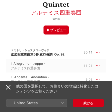
Quintet
アルテミス四重奏団
2019
プレビュー
ドミトリ・ショスタコーヴィチ
30:11
弦楽四重奏曲第5番 変ロ長調, Op. 92
I. Allegro non troppo -
11:21
アルテミス四重奏団
II. Andante - Andantino -
8:52
アルテミス四重奏団
他の国を選択して、お住まいの地域に特化したコ
III. Moderato - Allegretto - Andante
ンテンツをご覧ください
9:58
アルテミス四重奏団
United States
続ける
ドミトリ・ショスタコーヴィチ
34:06
ピアノ五重奏曲 ト短調, Op. 57