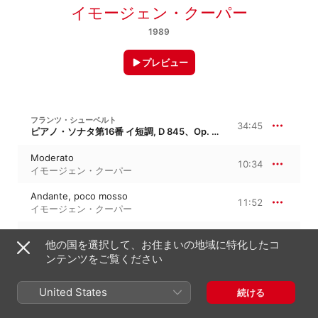
イモージェン・クーパー
1989
プレビュー
フランツ・シューベルト
34:45
ピアノ・ソナタ第16番 イ短調, D 845、Op. 42
Moderato
10:34
イモージェン・クーパー
Andante, poco mosso
11:52
イモージェン・クーパー
Scherzo - Allegro vivace
7:18
他の国を選択して、お住まいの地域に特化したコ
イモージェン・クーパー
ンテンツをご覧ください
Rondo - Allegro vivace
5:01
イモージェン・クーパー
United States
続ける