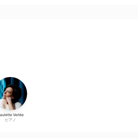
aulette Verlée
ピアノ