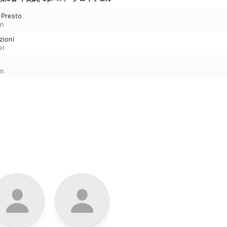
 Presto
in
zioni
el
in