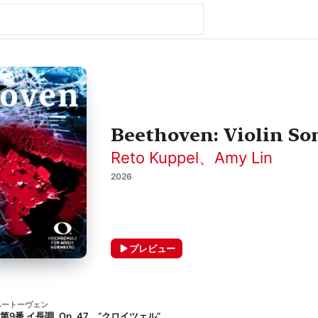
Beethoven: Violin So
Reto Kuppel
、
Amy Lin
2026
プレビュー
ベートーヴェン
番 イ長調, Op. 47、“クロイツェル”