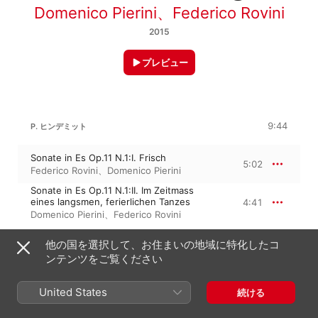
Domenico Pierini
、
Federico Rovini
2015
プレビュー
9:44
P. ヒンデミット
Sonate in Es Op.11 N.1:I. Frisch
5:02
Federico Rovini
、
Domenico Pierini
Sonate in Es Op.11 N.1:II. Im Zeitmass
eines langsmen, ferierlichen Tanzes
4:41
Domenico Pierini
、
Federico Rovini
他の国を選択して、お住まいの地域に特化したコ
パウル・ヒンデミット
ハープ・ソナタ
ンテンツをご覧ください
Sonate in C (1939):I. Lebhaft
2:15
United States
続ける
Domenico Pierini
、
Federico Rovini