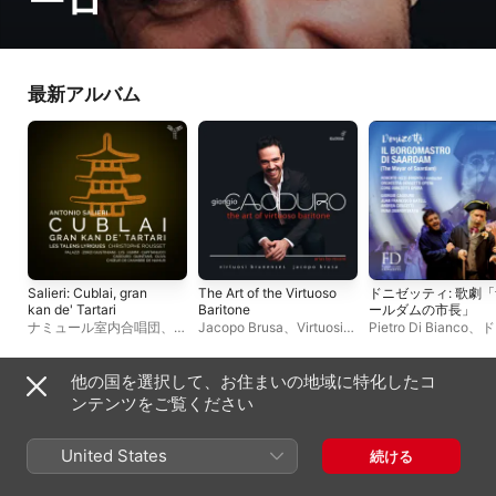
ーロ
最新アルバム
Salieri: Cublai, gran
The Art of the Virtuoso
ドニゼッティ: 歌劇
kan de' Tartari
Baritone
ールダムの市長」
ナミュール室内合唱団
、
Jacopo Brusa
、
Virtuosi
Pietro Di Bianco
、
ド
レ・タレン・リリック
、
エ
Brunenses
、
ジョルジョ・
ッティ・オペラ管弦
ネーアス・フム
、
ジョルジ
カオドゥーロ
アンドレア・コンチ
ョ・カオドゥーロ
、
マリ
ィ
、
Irina Dubrovska
他の国を選択して、お住まいの地域に特化したコ
ー・リーズ
、
ファビオ・カ
ジョルジョ・カオド
ライブアルバム
ンテンツをご覧ください
ピタヌッチ
、
クリストフ・
ロ
、
Juan Francisco
ルセ
、
アナ・キンタンス
、
Gatell
、
Roberto Rizz
Lauranne Oliva
、
Anicio
Brignoli
United States
続ける
Zorzi Giustiniani
、
ミル
コ・パラッツィ