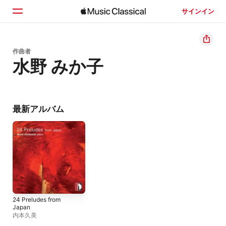
サインイン
ホーム
作曲者
水野 みか子
見つける
検索
最新アルバム
24 Preludes from
Japan
内本久美