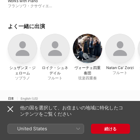
Works with Piano
フランソワ・クサヴィエ・
ポワザ
よく一緒に出演
シュザンヌ・ジ
ロイク・シュネ
ヴォーチェ四重
Natan Ca' Zorzi
フルート
ェローム
デイル
奏団
ソプラノ
フルート
弦楽四重奏
日本
English (US)
他の国を選択して、お住まいの地域に特化したコ
Copyright © 2026
Apple Inc.
All rights reserved.
ンテンツをご覧ください
インターネットサービス利用規約
Apple Musicとプライバシー
Cookieに関する警告
サポート
フィードバック
United States
続ける