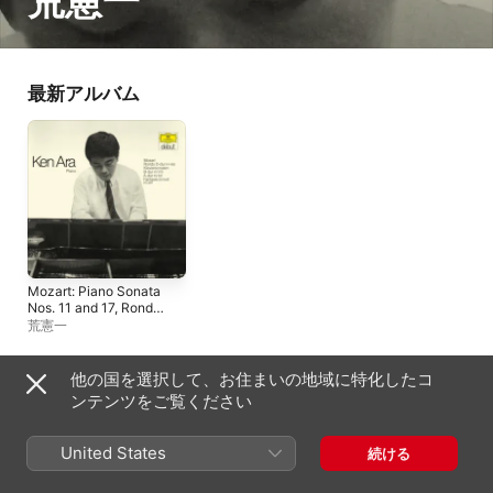
荒憲一
最新アルバム
Mozart: Piano Sonata
Nos. 11 and 17, Rondo
in D Major, K. 485 &
荒憲一
Fantasie in D Minor, K.
397
他の国を選択して、お住まいの地域に特化したコ
日本
ンテンツをご覧ください
English (US)
Copyright © 2026
Apple Inc.
All rights reserved.
United States
続ける
インターネットサービス利用規約
Apple Musicとプライバシー
Cookieに関する警告
サポート
フィードバック