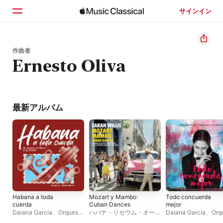
サインイン
ホーム
作曲者
Ernesto Oliva
見つける
検索
最新アルバム
Habana a toda
Mozart y Mambo:
Todo concuerda
cuerda
Cuban Dances
mejor
Daiana García
、
Orquesta
ハバナ・リセウム・オーケ
Daiana García
、
Orq
de Camara de La Habana
ストラ
、
ホセ・アントニ
de Camara de La H