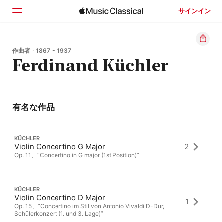
サインイン
ホーム
作曲者 · 1867 - 1937
Ferdinand Küchler
見つける
検索
有名な作品
KÜCHLER
Violin Concertino G Major
2
Op. 11、“Concertino in G major (1st Position)”
KÜCHLER
Violin Concertino D Major
1
Op. 15、“Concertino im Stil von Antonio Vivaldi D-Dur,
Schülerkonzert (1. und 3. Lage)”