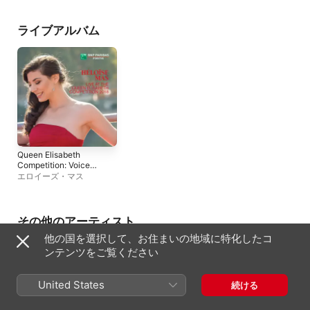
Choir
、
リエージュ王立フ
Groslot
、
Flemish Radio
London Handel Orch
ィルハーモニー管弦楽団
Choir
ライブアルバム
Queen Elisabeth
Competition: Voice
2018 (Live)
エロイーズ・マス
その他のアーティスト
他の国を選択して、お住まいの地域に特化したコ
ンテンツをご覧ください
United States
続ける