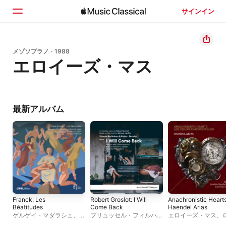
サインイン
ホーム
メゾソプラノ · 1988
エロイーズ・マス
見つける
検索
最新アルバム
Franck: Les
Robert Groslot: I Will
Anachronistic Hearts
Béatitudes
Come Back
Haendel Arias
ゲルゲイ・マダラシュ
、
ブリュッセル・フィルハー
エロイーズ・マス
、
Hungarian National
モニック
、
Robert
ンス・カミングス
、