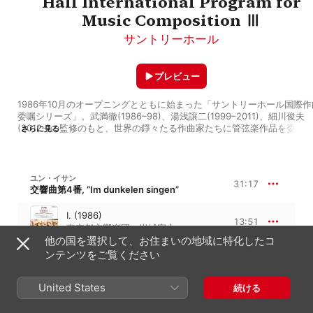
Hall International Program for
Music Composition Ⅲ
サントリーホール
プレビュー
1986年10月のオープニングとともに始まった「サントリーホール国際作
委嘱シリーズ」。武満徹(1986–98)、湯浅譲二(1999–2011)、細川俊夫
(2012–)の監修のもと、世界の錚々たる作曲家たちに管弦楽作品を委嘱
さらに見る
界初演するとともに、作曲者が影響を受けたオーケストラの名曲も一緒
演奏してきました。そのラインナップを少しずつご紹介していきます。 

今回は、韓国出身のユン・イサン（尹伊桑　1917-95、1971年に旧・西
ツに帰化）の「交響曲第4番《暗黒の中で歌う》」を世界初演したシリ
ユン・イサン
31:17
第3回(1986年11月13日)です。

交響曲第4番, “Im dunkelen singen”
ユンは、「交響曲第4番」の第1楽章は「現代人類が希望を失い、不安と
澹たる未来に直面している様を示し」、第2楽章を「暗黒の中でも希望
I. (1986)
13:51
わず、かすかな光をたよって『心は苦しくても悲しくても、希望を捨て
東京都交響楽団
、
岩城宏之
に歌い続けよう』という意味を曲に織り込ん」だと綴っています。（プ
他の国を選択して、お住まいの地域に特化したコ
グラム・ノートより）

II. (1986)
ンテンツをご覧ください
公演では「交響曲第4番」とともに、ユンが「人間性に戻る」という意
17:26
岩城宏之
、
東京都交響楽団
「現代音楽史的な見地からこの曲を再吟味するのは意義のある」とした
トスワフスキ《葬送の音楽》と、「最も重要な前衛の一人」（ユン）で
United States
続ける
るツェンダーの《時の潮流》があわせて演奏されました。

ヴィトルト・ルトスワフスキ
本プレイリストでは、同公演とは別にユンの室内楽曲から《出会い》《
葬送音楽