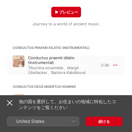
プレビュー
Journey to a world of ancient music.
CONDUCTUS PRAEMII DILATIO (INSTRUMENTAL)
Conductus praemii dilatio
(Instrumental)
2:36
Tiburtina ensemble
、
Margit
Übellacker
、
Barbora Kabátková
CONDUCTUS DEUS MISERTUS HOMINIS
Conductus Deus misertus
他の国を選択して、お住まいの地域に特化したコ
hominis
Barbora Kabátková
、
Daniela
ンテンツをご覧ください
2:13
Cermakova
、
Kamila Mazalová
、
ハ
ナ・ブラジーコヴァー
、
Tiburtina
United States
ensemble
続ける