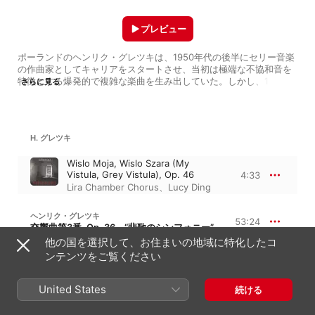
プレビュー
ポーランドのヘンリク・グレツキは、1950年代の後半にセリー音楽
の作曲家としてキャリアをスタートさせ、当初は極端な不協和音を
特徴とする爆発的で複雑な楽曲を生み出していた。しかし、1970年
さらに見る
代後半になると前衛的な傾向をほとんど見せなくなり、シンプルさ
と反復を基本とする、静穏で心にしみ入るような作品を世に送り出
すようになった。その後サー・ジョン・タバナーやアルヴォ・ペル
トと並んで“聖なるミニマリスト”と呼ばれるようになったグレツキ
H. グレツキ
の作品の中には、ダークな雰囲気に包まれたドラマチックで長大な
宗教合唱曲もあり、このような作風は彼の特徴の一つとなってい
Wislo Moja, Wislo Szara (My
る。また『Symphony No. 3』の録音はクラシックの枠を超えた大
Vistula, Grey Vistula), Op. 46
4:33
ヒットとなり、1990年代の前半に作曲家の名前を広く知らしめた。
Lira Chamber Chorus
、
Lucy Ding
晩年まで作曲を続けたグレツキは、2010年に76歳で亡くなった。
ヘンリク・グレツキ
53:24
交響曲第3番, Op. 36、“悲歌のシンフォニー”
他の国を選択して、お住まいの地域に特化したコ
I. Lento - sostenuto tranquillo ma
ンテンツをご覧ください
cantabile
26:47
デイヴィッド・ジンマン
、
ドーン・
アップショウ
、
ロンドン・シンフォ
United States
続ける
ニエッタ
II. Lento e Largo - tranquillissimo