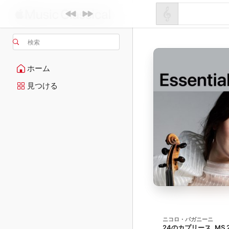
検索
ホーム
見つける
ニコロ・パガニーニ
24のカプリース, MS 2