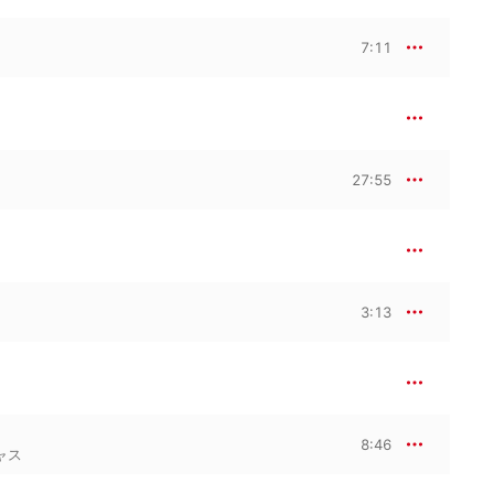
7:11
27:55
3:13
8:46
ャス