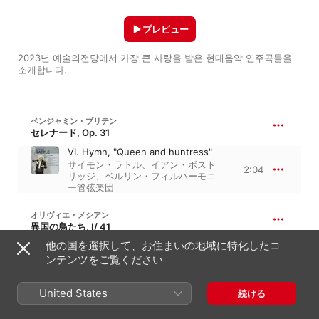
プレビュー
2023년 예술의전당에서 가장 큰 사랑을 받은 현대음악 연주곡들을 
소개합니다.
ベンジャミン・ブリテン
セレナード, Op. 31
VI. Hymn, "Queen and huntress"
サイモン・ラトル
、
イアン・ボスト
2:04
リッジ
、
ベルリン・フィルハーモニ
ー管弦楽団
オリヴィエ・メシアン
異国の鳥たち, I/ 41
他の国を選択して、お住まいの地域に特化したコ
Oiseaux exotiques
ンテンツをご覧ください
アンサンブル・アンテルコンタンポ
ラン
、
ピエール・ブーレーズ
、
オラ
15:26
ンダ放送合唱団
、
イヴォンヌ・ロリ
United States
オ
、
Hilversum Radio Symfonie
続ける
Orkest
、
ラインベルト・デ・レー
ウ
、
Koor van de brt Bruxelles