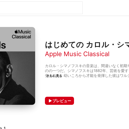
はじめての カロル・シ
Apple Music Classical
カロル・シマノフスキの音楽は、間違いなく初期
のの一つだ。シマノフスキは1882年、芸術を愛
生まれた。幼いころから才能を発揮した彼はワル
さらに見る
育を受け、作曲家としてのキャリアをスタートさ
や、リヒャルト・シュトラウス、アレクサンドル
後期ロマン派の作曲家に影響を受けた作品を書い
と、後期ロマン派の音楽語法とフランス印象主義
全く異なる2つの世界を見事に統合させた独自の音
プレビュー
代の後半から祖国の民謡に興味を持つようになっ
は、親交のあったストラヴィンスキーのロシア民
激されたこともあり、ポーランド南部タトラ山地
し、そのエッセンスを生かした作品制作を行った
. 1