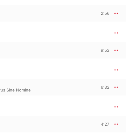
2:56
9:52
6:32
rus Sine Nomine
4:27