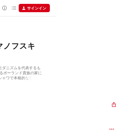
サインイン
マノフスキ
モダニズムを代表するも
するポーランド貴族の家に
シャワで本格的な音楽教
せる。初期にはショパン
・スクリャービンなどの
ていたが、30代に入る
のスタイルを融合させ、
楽を創出する。さらに30
ていったシマノフスキ
謡を題材にした楽曲に刺
独特の民謡を熱心に研究
。