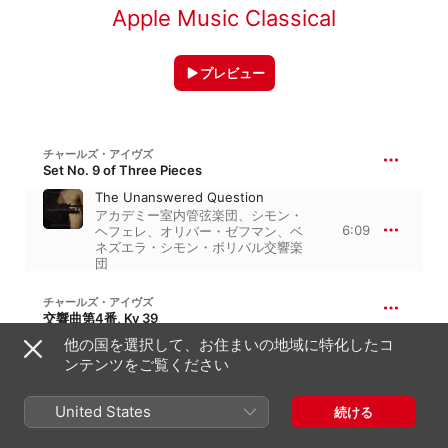
Apple Music Classical
プレビュー
チャールズ・アイヴズ
Set No. 9 of Three Pieces
The Unanswered Question
アカデミー室内管弦楽団
、
シモン・
6:09
ヘフェレ
、
オリバー・ゼフマン
、
ベ
ネズエラ・シモン・ボリバル交響楽
団
チャールズ・アイヴズ
交響曲第4番, Kv 39
他の国を選択して、お住まいの地域に特化したコ
I. Prelude. Maestoso
ンテンツをご覧ください
アメリカ交響楽団
、
Schola
3:14
Cantorum of New York
、
ホセ・セ
レブリエール
、
David Katz
、
レオポ
United States
ルド・ストコフスキー
続ける