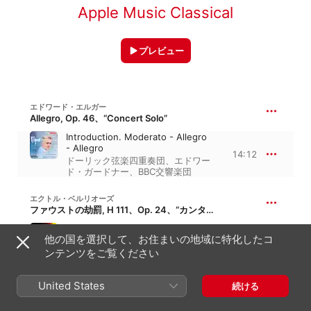
Apple Music Classical
プレビュー
エドワード・エルガー
Allegro, Op. 46、“Concert Solo”
Introduction. Moderato - Allegro
- Allegro
14:12
ドーリック弦楽四重奏団
、
エドワー
ド・ガードナー
、
BBC交響楽団
エクトル・ベルリオーズ
ファウストの劫罰, H 111、Op. 24、“カンタータ”
Le roi de Thulé 'Autrefois un roi
他の国を選択して、お住まいの地域に特化したコ
de Thulé' (Live)
4:59
ンテンツをご覧ください
エドワード・ガードナー
、
ロンド
ン・フィルハーモニー管弦楽団
、
カ
レン・カーギル
United States
続ける
レオシュ・ヤナーチェク