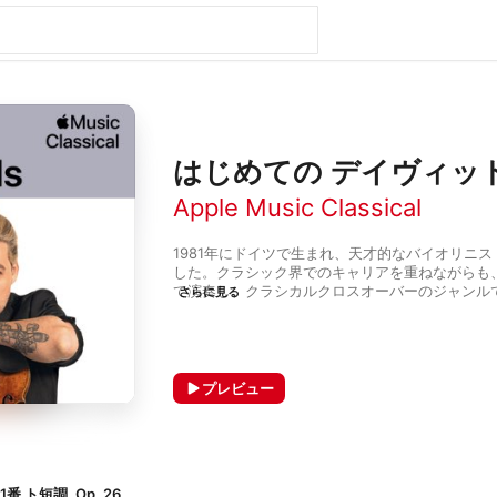
はじめての デイヴィッ
Apple Music Classical
1981年にドイツで生まれ、天才的なバイオリニス
した。クラシック界でのキャリアを重ねながらも
て演奏し、クラシカルクロスオーバーのジャンルで
さらに見る
にはアルバム「feel」をリリース。ロックバン
加するなどクラシックの垣根を越えて活躍する。
に師事したニューヨークのジュリアード音楽院で
ぐために男性誌のモデルも経験。最近では映画『
バイオリニスト』の製作・主演・音楽を担当した
プレビュー
ト短調, Op. 26