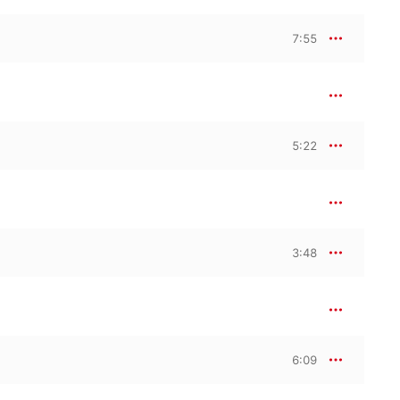
7:55
5:22
3:48
6:09