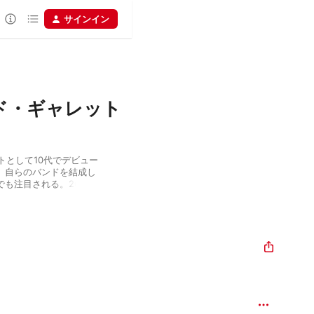
サインイン
ド・ギャレット
トとして10代でデビュー
、自らのバンドを結成し
も注目される。2007年
ド、メタリカのアルバムに参
イツァーク・パールマン
の学生時代は、学費を稼
パガニーニ〜愛と狂気の
。その映画で磨き抜かれ