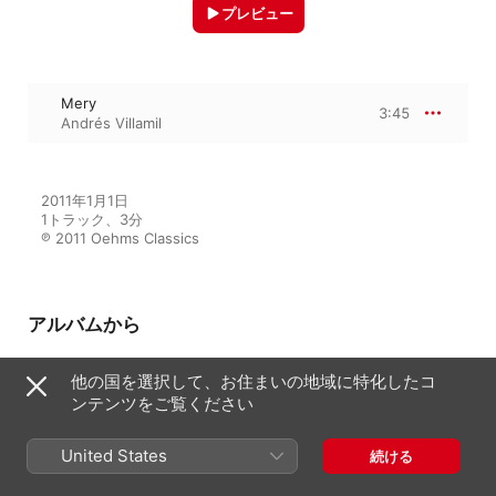
プレビュー
Mery
3:45
Andrés Villamil
2011年1月1日

1トラック、3分

℗ 2011 Oehms Classics
アルバムから
他の国を選択して、お住まいの地域に特化したコ
ロメロ/モンターニャ/ベドジャ/ビ
ンテンツをご覧ください
エコ・オルティス/モラレス: ギタ
ー作品集
United States
Andrés Villamil
続ける