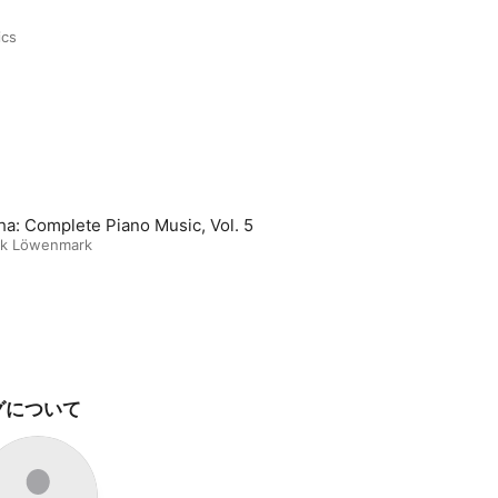
ics
ha: Complete Piano Music, Vol. 5
ik Löwenmark
グについて