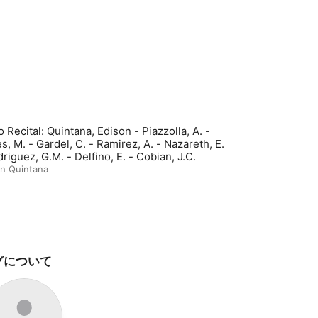
 Recital: Quintana, Edison - Piazzolla, A. -
s, M. - Gardel, C. - Ramirez, A. - Nazareth, E.
riguez, G.M. - Delfino, E. - Cobian, J.C.
n Quintana
グについて