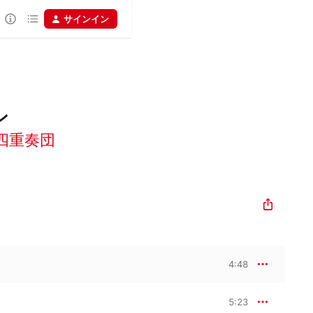
サインイン
ン
四重奏団
4:48
5:23