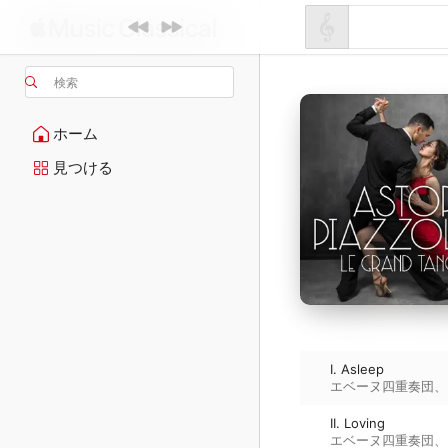
検索
ホーム
見つける
I. Asleep
エベーヌ四重奏団
、
II. Loving
エベーヌ四重奏団
、