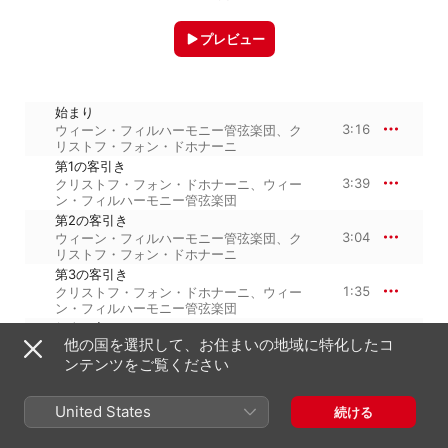
プレビュー
始まり
3:16
ウィーン・フィルハーモニー管弦楽団
、
ク
リストフ・フォン・ドホナーニ
第1の客引き
3:39
クリストフ・フォン・ドホナーニ
、
ウィー
ン・フィルハーモニー管弦楽団
第2の客引き
3:04
ウィーン・フィルハーモニー管弦楽団
、
ク
リストフ・フォン・ドホナーニ
第3の客引き
1:35
クリストフ・フォン・ドホナーニ
、
ウィー
ン・フィルハーモニー管弦楽団
役人が入ってくる
他の国を選択して、お住まいの地域に特化したコ
6:58
クリストフ・フォン・ドホナーニ
、
ウィー
ン・フィルハーモニー管弦楽団
ンテンツをご覧ください
少女は役人の膝の上に崩れ落ち
2:17
ウィーン・フィルハーモニー管弦楽団
、
ク
United States
続ける
リストフ・フォン・ドホナーニ
無頼漢3人が飛び出し