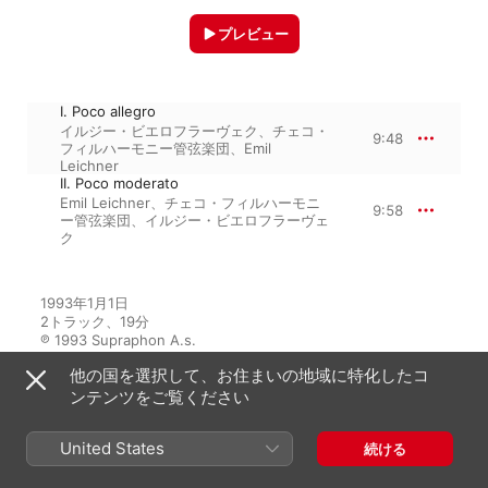
プレビュー
I. Poco allegro
イルジー・ビエロフラーヴェク
、
チェコ・
9:48
フィルハーモニー管弦楽団
、
Emil
Leichner
II. Poco moderato
Emil Leichner
、
チェコ・フィルハーモニ
9:58
ー管弦楽団
、
イルジー・ビエロフラーヴェ
ク
1993年1月1日

2トラック、19分

℗ 1993 Supraphon A.s.
他の国を選択して、お住まいの地域に特化したコ
ンテンツをご覧ください
アルバムから
United States
続ける
Martinů: Piano Concertos Nos. 1