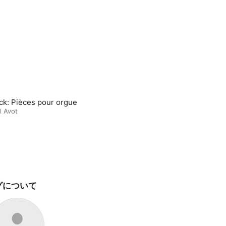
ck: Pièces pour orgue
l Avot
グについて