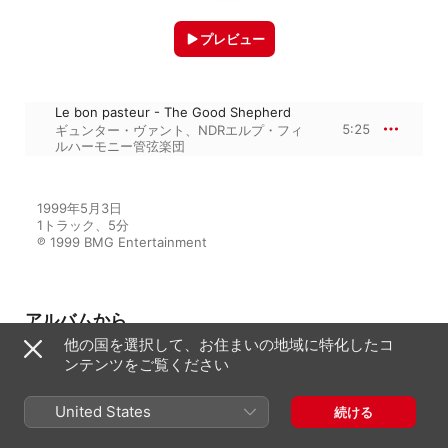
プレビュー
Le bon pasteur - The Good Shepherd
5:25
ギュンター・ヴァント
、
NDRエルプ・フィ
ルハーモニー管弦楽団
1999年5月3日

1トラック、5分

℗ 1999 BMG Entertainment
アルバムから
他の国を選択して、お住まいの地域に特化したコ
ンテンツをご覧ください
Debussy / Mussorgsky: Le
Martyre De Saint Sebastian /
United States
Pictures At An Exhibition
続ける
NDRエルプ・フィルハーモニー管弦楽
団
、
ギュンター・ヴァント