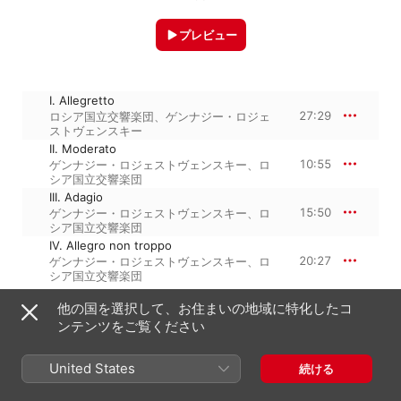
プレビュー
I. Allegretto
27:29
ロシア国立交響楽団
、
ゲンナジー・ロジェ
ストヴェンスキー
II. Moderato
10:55
ゲンナジー・ロジェストヴェンスキー
、
ロ
シア国立交響楽団
III. Adagio
15:50
ゲンナジー・ロジェストヴェンスキー
、
ロ
シア国立交響楽団
IV. Allegro non troppo
20:27
ゲンナジー・ロジェストヴェンスキー
、
ロ
シア国立交響楽団
他の国を選択して、お住まいの地域に特化したコ
ンテンツをご覧ください
1987年1月1日

4トラック、1時間 14分

℗ 1987 JSC "Firma Melodiya"
United States
続ける