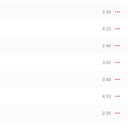
2:20
4:22
2:46
3:02
3:40
4:33
2:35