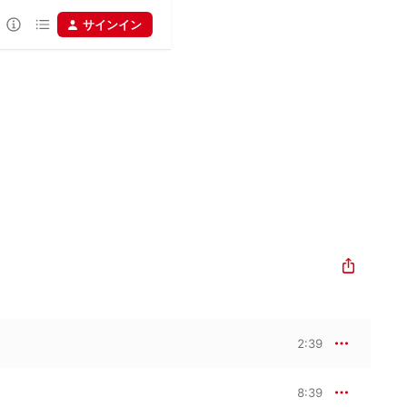
サインイン
2:39
8:39