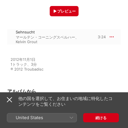
プレビュー
Sehnsucht
3:24
マールテン・コーニングスベルハー
、
Kelvin Grout
2012年11月1日

1トラック、3分

℗ 2012 Troubadisc
アルバムから
他の国を選択して、お住まいの地域に特化したコ
ンテンツをご覧ください
Mendelssohn-Hensel: Lied
Edition, Vol. 1
United States
続ける
Kelvin Grout
、
マールテン・コーニン
グスベルハー
、
コビー・ヴァン・レン