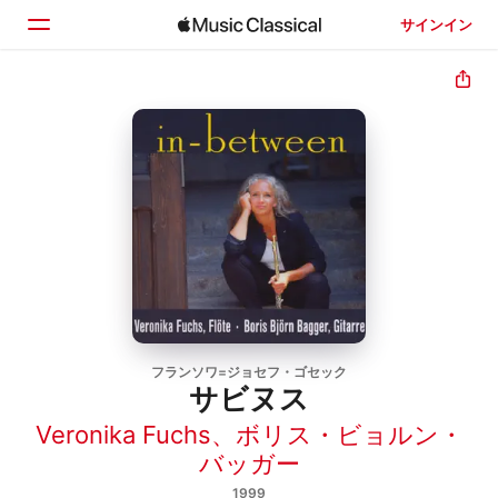
サインイン
ホーム
見つける
検索
フランソワ=ジョセフ・ゴセック
サビヌス
Veronika Fuchs
、
ボリス・ビョルン・
バッガー
1999