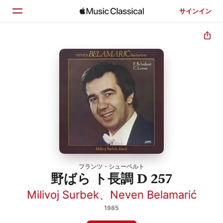
サインイン
ホーム
見つける
検索
フランツ・シューベルト
野ばら ト長調 D 257
Milivoj Surbek
、
Neven Belamarić
1985