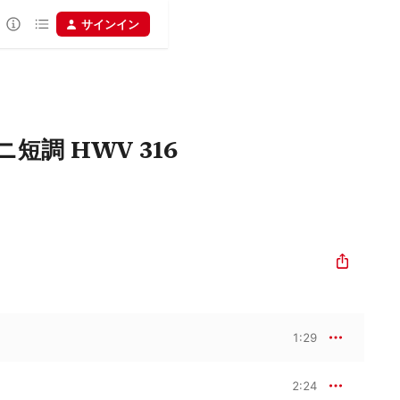
サインイン
短調 HWV 316
1:29
2:24