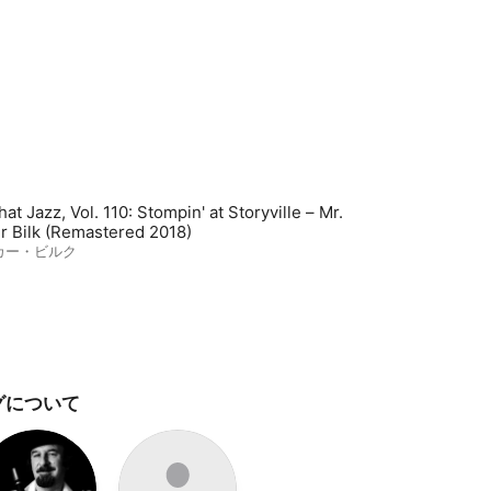
hat Jazz, Vol. 110: Stompin' at Storyville – Mr.
r Bilk (Remastered 2018)
カー・ビルク
グについて