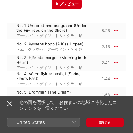
プレビュー
No. 1, Under strandens granar (Under
the Fir-Trees on the Shore)
5:28
アーウィン・ゲイジ
、
トム・クラウゼ
No. 2, Kyssens hopp (A Kiss Hopes)
2:18
トム・クラウゼ
、
アーウィン・ゲイジ
No. 3, Hjärtats morgon (Morning in the
Heart)
2:41
アーウィン・ゲイジ
、
トム・クラウゼ
No. 4, Våren flyktar hastigt (Spring
Fleets Fast)
1:44
アーウィン・ゲイジ
、
トム・クラウゼ
No. 5, Drömmen (The Dream)
1:53
トム・クラウゼ
、
アーウィン・ゲイジ
他の国を選択して、お住まいの地域に特化したコ
ンテンツをご覧ください
No. 6, Till Frigga (To Frigga)
4:20
アーウィン・ゲイジ
、
トム・クラウゼ
No. 7, Jägargossen (The Young
United States
続ける
Huntsman)
3:23
トム・クラウゼ
、
アーウィン・ゲイジ