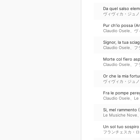
Da quel salso elem
ヴィヴィカ・ジュノ
Pur ch'io possa (Ar
Claudio Osele
、
ヴ
Signor, la tua scia
Claudio Osele
、
フ
Morte col fiero asp
Claudio Osele
、
フ
Or che la mia fortu
ヴィヴィカ・ジュノ
Fra le pompe pereg
Claudio Osele
、
Le
Si, mel rammento (
Le Musiche Nove
Un sol tuo sospiro 
フランチェスカ・ロ