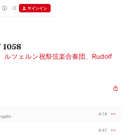
サインイン
1058
、
ルツェルン祝祭弦楽合奏団
、
Rudolf
4:19
rgailis
6:47