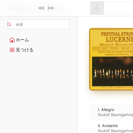
検索
ホーム
見つける
I. Allegro
Rudolf Baumgartne
II. Andante
Rudolf Baumgartne