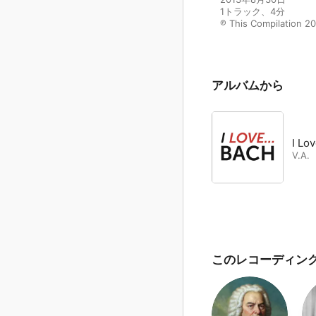
1トラック、4分

℗ This Compilation 2
アルバムから
I Lo
V.A.
このレコーディン