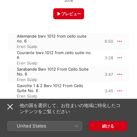
2016
プレビュー
Allemande bwv 1012 from cello suite
no. 6
6:50
Eren Süalp
Courante bwv 1012 from cello suite no.
6
3:28
Eren Süalp
Sarabande Bwv 1012 From Cello Suite
No. 6
3:47
Eren Süalp
Gavotte 1 & 2 Bwv 1012 From Cello
Suite No. 6
3:45
Eren Süalp
Gigue Bwv 1012 From Cello Suite No. 6
他の国を選択して、お住まいの地域に特化したコ
3:47
Eren Süalp
ンテンツをご覧ください
United States
続ける
2016年1月29日

5トラック、21分
