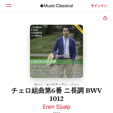
サインイン
ホーム
見つける
検索
ヨハン・セバスティアン・バッハ
チェロ組曲第6番 ニ長調 BWV
1012
Eren Süalp