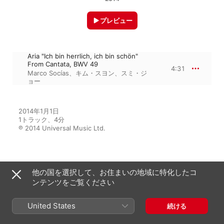
プレビュー
Aria "Ich bin herrlich, ich bin schön"
From Cantata, BWV 49
4:31
Marco Socías
、
キム・スヨン
、
スミ・ジ
ョー
2014年1月1日

1トラック、4分

℗ 2014 Universal Music Ltd.
アルバムから
他の国を選択して、お住まいの地域に特化したコ
ンテンツをご覧ください
Only Bach - Cantatas For
United States
続ける
Soprano, Violin & Guitar
スミ・ジョー
、
Christian Hommel
、
キ