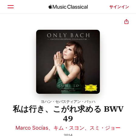
サインイン
ホーム
見つける
検索
ヨハン・セバスティアン・バッハ
私は行き、こがれ求める BWV
49
Marco Socías
、
キム・スヨン
、
スミ・ジョー
2014